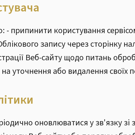
стувача
: - припинити користування сервісом
Облікового запису через сторінку на
страції Веб-сайту щодо питань обро
т на уточнення або видалення своїх 
літики
іодично оновлюватися у зв'язку зі 