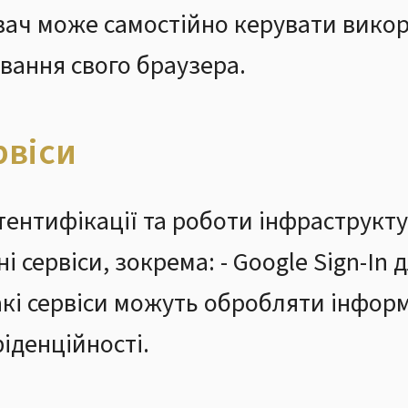
вач може самостійно керувати вико
вання свого браузера.
рвіси
ентифікації та роботи інфраструкт
 сервіси, зокрема: - Google Sign-In 
акі сервіси можуть обробляти інфор
іденційності.