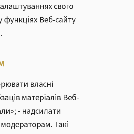
налаштуваннях свого
у функціях Веб-сайту
.
м
орювати власні
бзаців матеріалів Веб-
али»; - надсилати
 модераторам. Такі