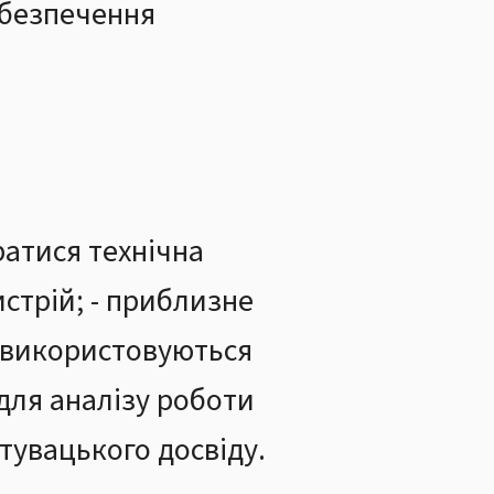
абезпечення
атися технічна
истрій; - приблизне
не використовуються
для аналізу роботи
тувацького досвіду.