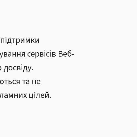
а підтримки
вання сервісів Веб-
 досвіду.
ються та не
ламних цілей.