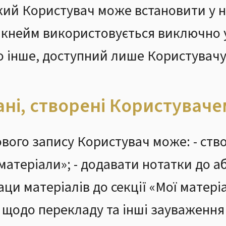
який Користувач може встановити у 
Нікнейм використовується виключно 
о інше, доступний лише Користувачу
ані, створені Користуваче
ового запису Користувач може: - ств
 матеріали»; - додавати нотатки до а
заци матеріалів до секції «Мої матері
 щодо перекладу та інші зауваження