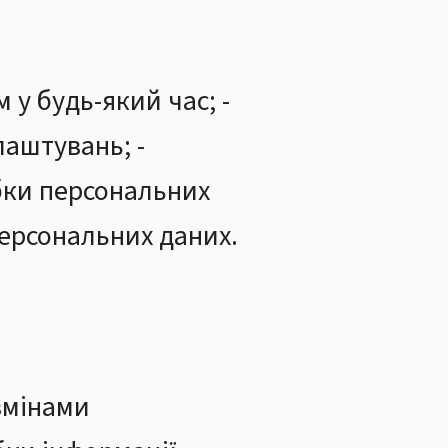
 у будь-який час; -
лаштувань; -
бки персональних
персональних даних.
змінами