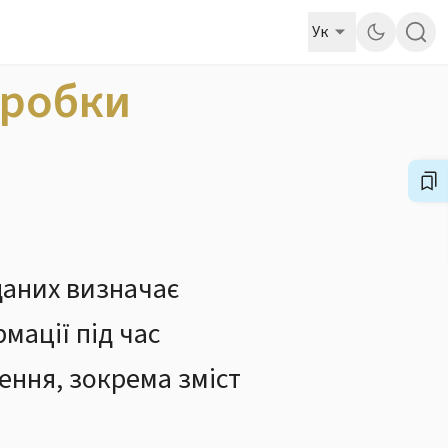
Ук
бробки
даних визначає
мації під час
ення, зокрема зміст