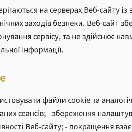
ерігаються на серверах Веб-сайту із
нічних заходів безпеки. Веб-сайт збер
онування сервісу, та не здійснює на
льної інформації.
ie
стовувати файли cookie та аналогічні
них сеансів; - збереження налаштув
ності Веб-сайту; - покращення взає