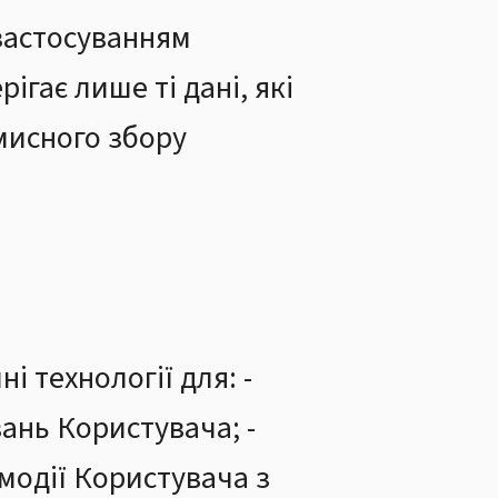
 застосуванням
ігає лише ті дані, які
вмисного збору
 технології для: -
ань Користувача; -
модії Користувача з