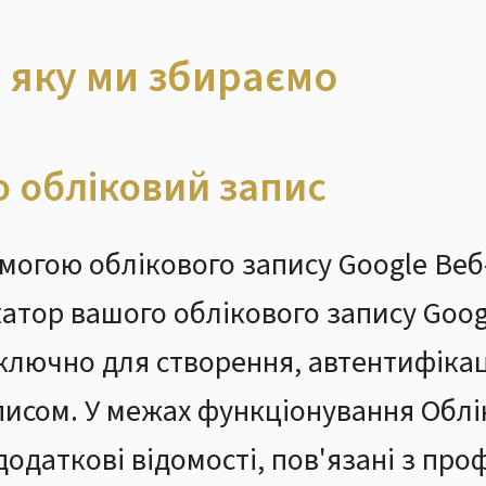
, яку ми збираємо
 обліковий запис
омогою облікового запису Google Ве
атор вашого облікового запису Goog
ключно для створення, автентифікац
исом. У межах функціонування Облік
додаткові відомості, пов'язані з пр