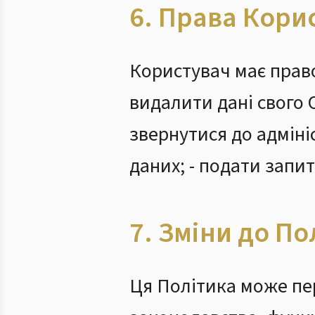
6. Права Кори
Користувач має право
видалити дані свого 
звернутися до адміні
даних; - подати запи
7. Зміни до По
Ця Політика може пер