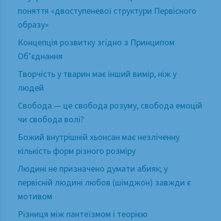
поняття «двоступеневої структури Первісного
образу»
Концепція розвитку згідно з Принципом
Об’єднання
Творчість у тварин має інший вимір, ніж у
людей
Свобода — це свобода розуму, свобода емоцій
чи свобода волі?
Божий внутрішній хьонсан має незліченну
кількість форм різного розміру
Людині не призначено думати абияк; у
первісній людині любов (шімджон) завжди є
мотивом
Різниця між пантеїзмом і теорією