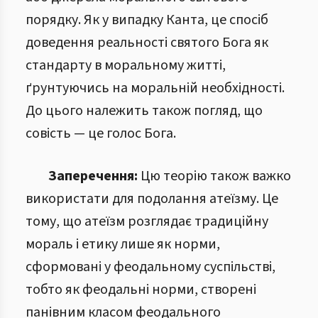
порядку. Як у випадку Канта, це спосіб
доведення реальності святого Бога як
стандарту в моральному житті,
ґрунтуючись на моральній необхідності.
До цього належить також погляд, що
совість — це голос Бога.
Заперечення:
Цю теорію також важко
використати для подолання атеїзму. Це
тому, що атеїзм розглядає традиційну
мораль і етику лише як норми,
сформовані у феодальному суспільстві,
тобто як феодальні норми, створені
панівним класом феодального