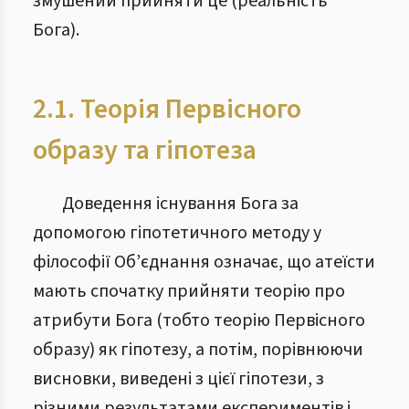
змушений прийняти це (реальність
Бога).
2.1. Теорія Первісного
образу та гіпотеза
Доведення існування Бога за
допомогою гіпотетичного методу у
філософії Об’єднання означає, що атеїсти
мають спочатку прийняти теорію про
атрибути Бога (тобто теорію Первісного
образу) як гіпотезу, а потім, порівнюючи
висновки, виведені з цієї гіпотези, з
різними результатами експериментів і