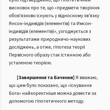
було підтверджено, що гіпотетичний
висновок про те, що «предмети творіння
обов’язково існують у відносному зв’язку
Янсон-індивідів (елементів) та Имсон-
індивідів (елементів)», узгоджується з
результатами природничо-наукових
досліджень, а отже, гіпотеза теорії
Первісного образу стає істинною або
усталеною теорією.
[Завершення та Бачення]
Я вважаю,
що цим було показано, що «існування
Бога» найкоректніше можна довести за
допомогою гіпотетичного методу.