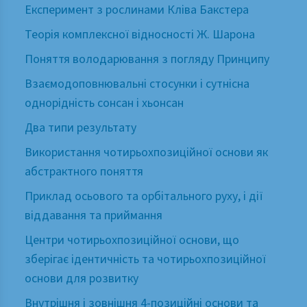
Експеримент з рослинами Кліва Бакстера
Теорія комплексної відносності Ж. Шарона
Поняття володарювання з погляду Принципу
Взаємодоповнювальні стосунки і сутнісна
однорідність сонсан і хьонсан
Два типи результату
Використання чотирьохпозиційної основи як
абстрактного поняття
Приклад осьового та орбітального руху, і дії
віддавання та приймання
Центри чотирьохпозиційної основи, що
зберігає ідентичність та чотирьохпозиційної
основи для розвитку
Внутрішня і зовнішня 4-позиційні основи та