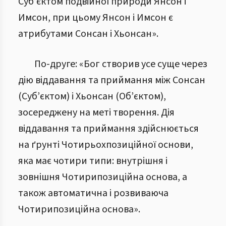
Суб’єктом подвійної природи Янсон і
Имсон, при цьому Янсон і Имсон є
атрибутами Сонсан і Хьонсан».
По-друге: «Бог створив усе суще через
дію віддавання та приймання між Сонсан
(Суб’єктом) і Хьонсан (Об’єктом),
зосереджену на меті творення. Дія
віддавання та приймання здійснюється
на ґрунті Чотирьохпозиційної основи,
яка має чотири типи: внутрішня і
зовнішня Чотирипозиційна основа, а
також автоматична і розвиваюча
Чотирипозиційна основа».