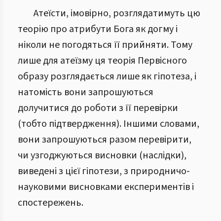
Атеїсти, імовірно, розглядатимуть цю
теорію про атрибути Бога як догму і
ніколи не погодяться її прийняти. Тому
лише для атеїзму ця теорія Первісного
образу розглядається лише як гіпотеза, і
натомість вони запрошуються
долучитися до роботи з її перевірки
(тобто підтвердження). Іншими словами,
вони запрошуються разом перевірити,
чи узгоджуються висновки (наслідки),
виведені з цієї гіпотези, з природничо-
науковими висновками експериментів і
спостережень.