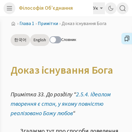
Філософія Об’єднання
Ук
›
Глава 1
›
Примітки
›
Доказ існування Бога
Словник
한국어
English
Доказ існування Бога
Ontology of Unification Thought
Примітка 33. До розділу “
2.5.4. Ідеалом
творення є стан, у якому повністю
реалізовано Божу любов
“
Згадаємо тут про способи доведення