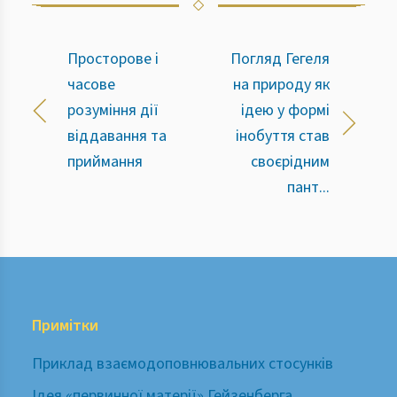
Просторове і
Погляд Гегеля
часове
на природу як
розуміння дії
ідею у формі
віддавання та
інобуття став
приймання
своєрідним
пант...
Примітки
Приклад взаємодоповнювальних стосунків
Ідея «первинної матерії» Гейзенберга