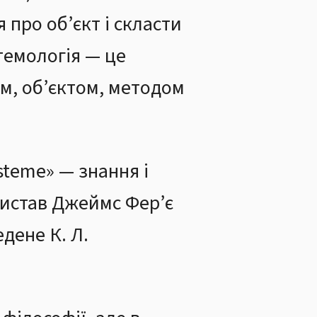
про об’єкт і скласти
темологія — це
ом, об’єктом, методом
steme» — знання і
ристав Джеймс Фер’є
едене К. Л.