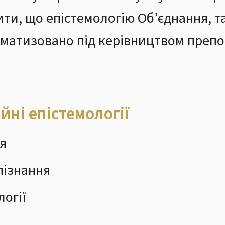
ти, що епістемологію Об’єднання, так
тематизовано під керівництвом преп
йні епістемології
я
 пізнання
логії