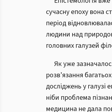
Епістемологія вже 
сучасну епоху вона с
період відновлювала
людини над природою.
головних галузей філ
Як уже зазначалос
розв’язання багатьох
досліджень у галузі е
ніби проблема пізнан
медицина не дала пов