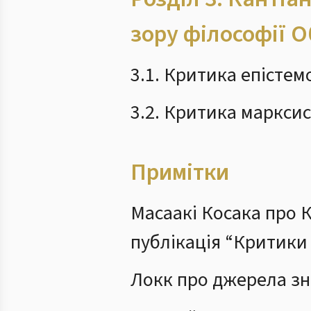
зору філософії 
3.1. Критика епістем
3.2. Критика марксис
Примітки
Масаакі Косака про 
публікація “Критики
Локк про джерела зна