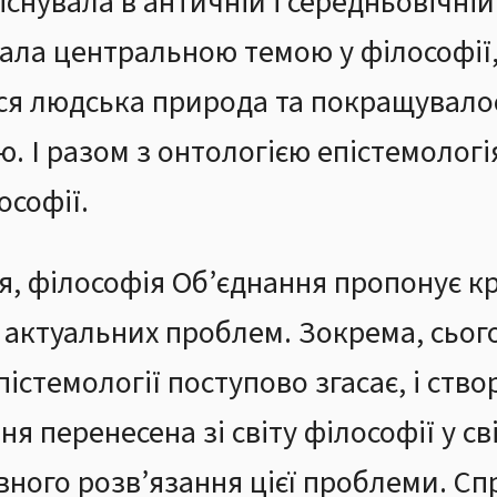
існувала в античній і середньовічній
тала центральною темою у філософії,
ся людська природа та покращувал
 І разом з онтологією епістемологія
ософії.
я, філософія Об’єднання пропонує к
 актуальних проблем. Зокрема, сьог
пістемології поступово згасає, і ст
ня перенесена зі світу філософії у с
ного розв’язання цієї проблеми. Сп