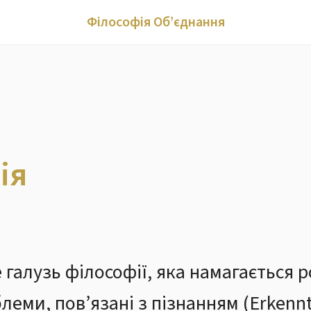
Філософія Об’єднання
ія
 галузь філософії, яка намагається р
ми, пов’язані з пізнанням (Erkenntn