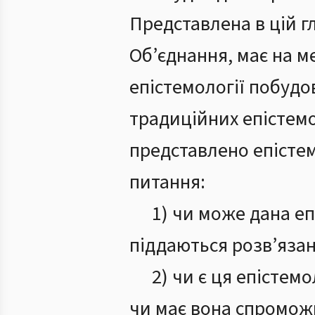
Представлена в цій гл
Об’єднання, має на м
епістемології побудо
традиційних епістемо
представлено епістем
питання:
1) чи може дана е
піддаються розв’язан
2) чи є ця епістем
чи має вона спроможні