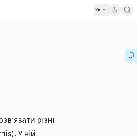
Ук
озв’язати різні
is). У ній