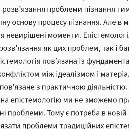
у розв’язання проблеми пізнання ти
чну основу процесу пізнання. Але в м
я невирішені моменти. Епістемологі
озв’язання як цих проблем, так і б
пістемологія пов’язана із фундаме
конфліктом між ідеалізмом і матеріа
 пов’язане з практичною діяльністю.
 на епістемологію ми не зможемо п
і проблеми. Тому є потреба в новій т
’язати проблеми традиційних епісте