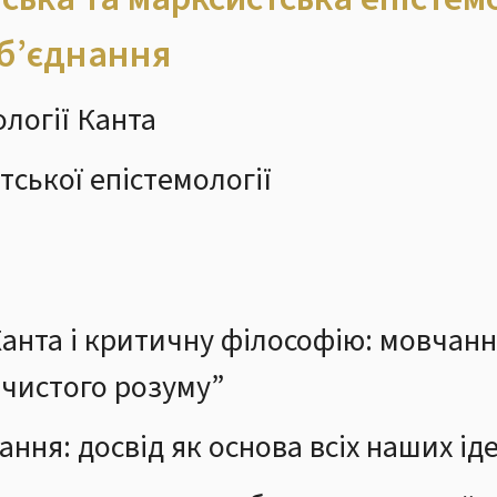
Об’єднання
ології Канта
тської епістемології
Канта і критичну філософію: мовчанн
 чистого розуму”
ння: досвід як основа всіх наших ід