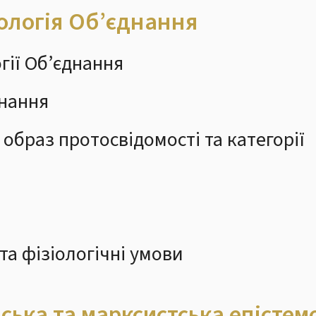
ологія Об’єднання
огії Об’єднання
знання
 образ протосвідомості та категорії
та фізіологічні умови
ська та марксистська епістемо