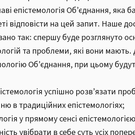
аві епістемологія Об’єднання, яка б
еті відповісти на цей запит. Наше д
вано так: спершу буде розглянуто о
логій та проблеми, які вони мають. 
ологію Об’єднання, при цьому будуть
пістемологія успішно розв’язати про
ню в традиційних епістемологіях;
ологія у прямому сенсі епістемологіє
сть увібрати в себе суть усіх попер