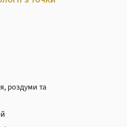
я, роздуми та
ей