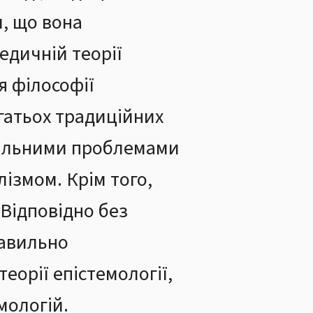
м, що вона
едичній теорії
я філософії
агатьох традиційних
нтальними проблемами
лізмом. Крім того,
 Відповідно без
равильно
еорії епістемології,
мологій.