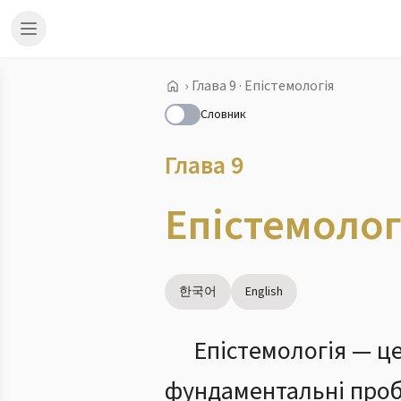
›
Глава 9 · Епістемологія
Словник
Глава 9
Епістемолог
한국어
English
Епістемологія — це
фундаментальні пробле