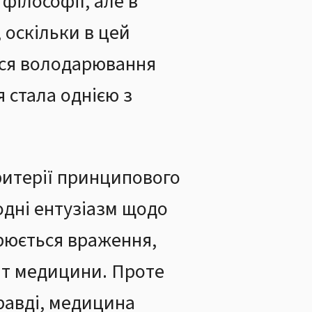
 філософії, але в
 оскільки в цей
ося володарювання
 стала однією з
ритерії принципового
одні ентузіазм щодо
ворюється враження,
віт медицини. Проте
равді, медицина