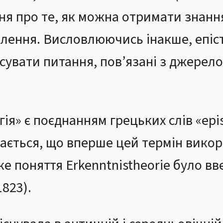
я про те, як можна отримати знання 
влення. Висловлюючись інакше, епіс
’ясувати питання, пов’язані з джерел
ія» є поєднанням грецьких слів «epi
жається, що вперше цей термін вико
е поняття Erkenntnistheorie було вв
823).