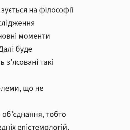
азується на філософії
ослідження
сновні моменти
Далі буде
 з’ясовані такі
блеми, що не
ю об’єднання, тобто
едніх епістемологій.